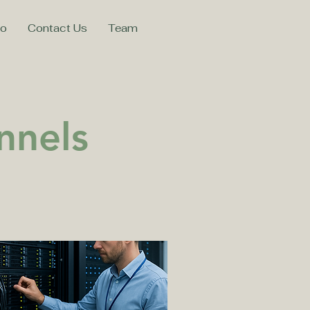
mo
Contact Us
Team
nnels