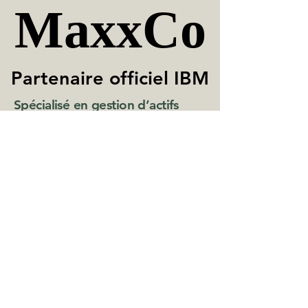
MaxxCo
MaxxCo
Partenaire officiel IBM
Partenaire officiel IBM
Spécialisé en gestion d’actifs
avec Maximo Application Suite
Contactez-nous
Ceduler une demo
info@maxxco.ca