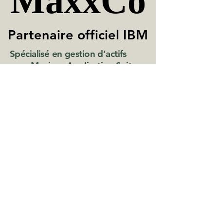
MaxxCo
MaxxCo
Partenaire officiel IBM
Partenaire officiel IBM
Spécialisé en gestion d’actifs
avec Maximo Application Suite
Contactez-nous
Ceduler une demo
info@maxxco.ca