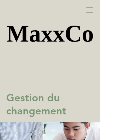
MaxxCo
MaxxCo
< Back
Gestion du
changement