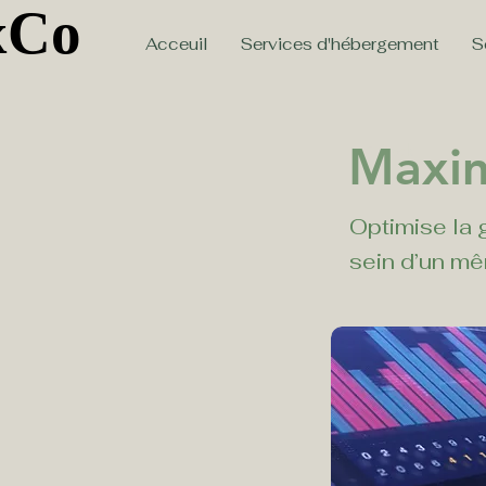
xCo
xCo
Acceuil
Services d'hébergement
S
Maxim
< Back
Optimise la 
sein d’un m