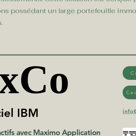
ns possédant un large portefeuille immo
.
xCo
xCo
C
Ce
ciel IBM
ciel IBM
info
actifs avec Maximo Application