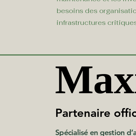
besoins des organisatio
infrastructures critiques
Max
Max
Partenaire offi
Partenaire offi
Spécialisé en gestion d’