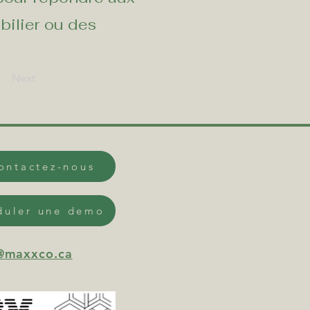
bilier ou des
Next
ontactez-nous
duler une demo
@maxxco.ca