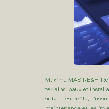
Maximo MAS RE&F (Real E
terrains, baux et insta
suivre les coûts, d’assu
maintenance et les inv