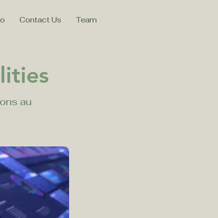
mo
Contact Us
Team
ities
ions au