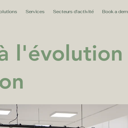
olutions
Services
Secteurs d'activité
Book a de
à l'évolution
ion