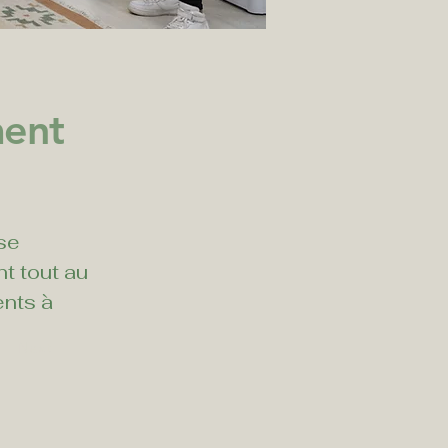
ment
se 
 tout au 
nts à 
Next